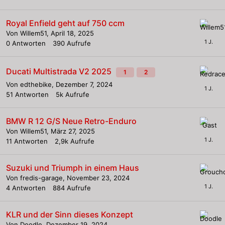
Royal Enfield geht auf 750 ccm
Von
Willem51
,
April 18, 2025
0
Antworten
390
Aufrufe
Ducati Multistrada V2 2025
1
2
Von
edthebike
,
Dezember 7, 2024
51
Antworten
5k
Aufrufe
BMW R 12 G/S Neue Retro-Enduro
Von
Willem51
,
März 27, 2025
11
Antworten
2,9k
Aufrufe
Suzuki und Triumph in einem Haus
Von
fredis-garage
,
November 23, 2024
4
Antworten
884
Aufrufe
KLR und der Sinn dieses Konzept
Von
Doodle
,
Dezember 19, 2024