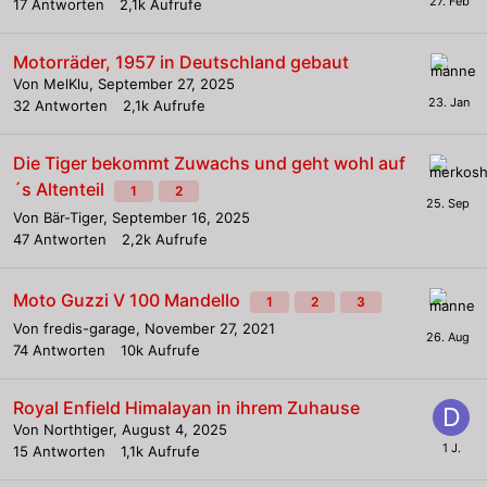
17
Antworten
2,1k
Aufrufe
Motorräder, 1957 in Deutschland gebaut
Von
MelKlu
,
September 27, 2025
32
Antworten
2,1k
Aufrufe
Die Tiger bekommt Zuwachs und geht wohl auf
´s Altenteil
1
2
Von
Bär-Tiger
,
September 16, 2025
47
Antworten
2,2k
Aufrufe
Moto Guzzi V 100 Mandello
1
2
3
Von
fredis-garage
,
November 27, 2021
74
Antworten
10k
Aufrufe
Royal Enfield Himalayan in ihrem Zuhause
Von
Northtiger
,
August 4, 2025
15
Antworten
1,1k
Aufrufe