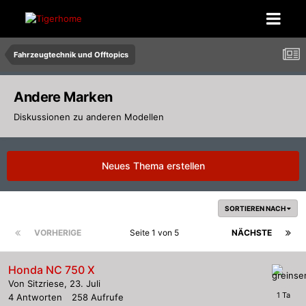
Fahrzeugtechnik und Offtopics
Andere Marken
Diskussionen zu anderen Modellen
Neues Thema erstellen
SORTIEREN NACH
VORHERIGE
Seite 1 von 5
NÄCHSTE
Honda NC 750 X
Von
Sitzriese
,
23. Juli
4
Antworten
258
Aufrufe