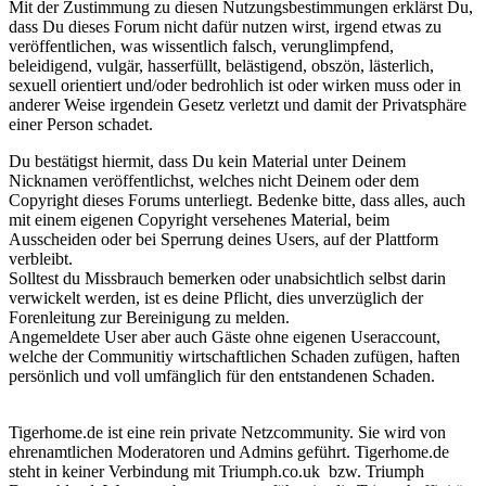
Mit der Zustimmung zu diesen Nutzungsbestimmungen erklärst Du,
dass Du dieses Forum nicht dafür nutzen wirst, irgend etwas zu
veröffentlichen, was wissentlich falsch, verunglimpfend,
beleidigend, vulgär, hasserfüllt, belästigend, obszön, lästerlich,
sexuell orientiert und/oder bedrohlich ist oder wirken muss oder in
anderer Weise irgendein Gesetz verletzt und damit der Privatsphäre
einer Person schadet.
Du bestätigst hiermit, dass Du kein Material unter Deinem
Nicknamen veröffentlichst, welches nicht Deinem oder dem
Copyright dieses Forums unterliegt. Bedenke bitte, dass alles, auch
mit einem eigenen Copyright versehenes Material, beim
Ausscheiden oder bei Sperrung deines Users, auf der Plattform
verbleibt.
Solltest du Missbrauch bemerken oder unabsichtlich selbst darin
verwickelt werden, ist es deine Pflicht, dies unverzüglich der
Forenleitung zur Bereinigung zu melden.
Angemeldete User aber auch Gäste ohne eigenen Useraccount,
welche der Communitiy wirtschaftlichen Schaden zufügen, haften
persönlich und voll umfänglich für den entstandenen Schaden.
Tigerhome.de ist eine rein private Netzcommunity. Sie wird von
ehrenamtlichen Moderatoren und Admins geführt. Tigerhome.de
steht in keiner Verbindung mit Triumph.co.uk bzw. Triumph