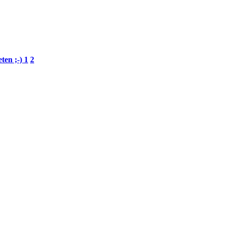
ten ;-)
1
2