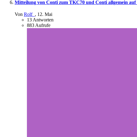
Mitteilung von Conti zum TKC70 und Conti allgemein auf 
Von
Rolf_
,
12. Mai
13
Antworten
883
Aufrufe