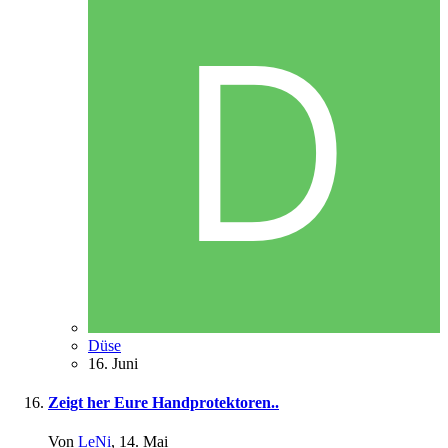
Düse
16. Juni
Zeigt her Eure Handprotektoren..
Von
LeNi
,
14. Mai