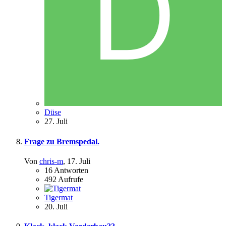
Düse
27. Juli
Frage zu Bremspedal.
Von
chris-m
,
17. Juli
16
Antworten
492
Aufrufe
Tigermat
20. Juli