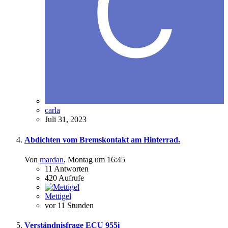
carla
Juli 31, 2023
Abdichten vom Bremskontakt am Hinterrad.
Von
mardan
,
Montag um 16:45
11
Antworten
420
Aufrufe
Mettigel
vor 11 Stunden
Verständnisfrage ECU 955i