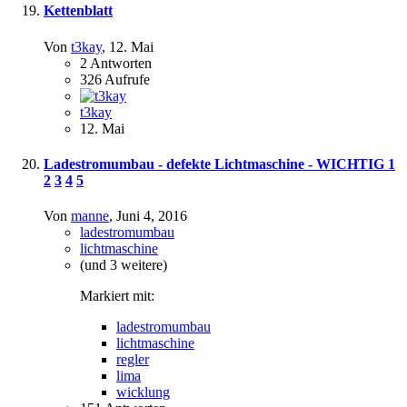
Kettenblatt
Von
t3kay
,
12. Mai
2
Antworten
326
Aufrufe
t3kay
12. Mai
Ladestromumbau - defekte Lichtmaschine - WICHTIG
1
2
3
4
5
Von
manne
,
Juni 4, 2016
ladestromumbau
lichtmaschine
(und 3 weitere)
Markiert mit:
ladestromumbau
lichtmaschine
regler
lima
wicklung