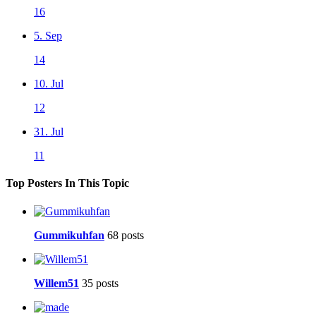
16
5. Sep
14
10. Jul
12
31. Jul
11
Top Posters In This Topic
Gummikuhfan
68 posts
Willem51
35 posts