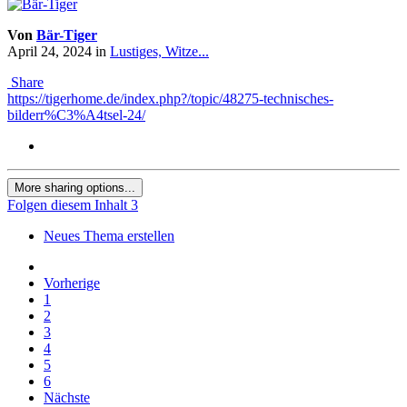
Von
Bär-Tiger
April 24, 2024
in
Lustiges, Witze...
Share
https://tigerhome.de/index.php?/topic/48275-technisches-
bilderr%C3%A4tsel-24/
More sharing options...
Folgen diesem Inhalt
3
Neues Thema erstellen
Vorherige
1
2
3
4
5
6
Nächste