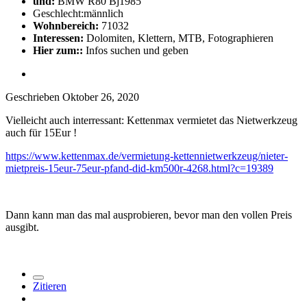
und:
BMW R80 Bj1985
Geschlecht:
männlich
Wohnbereich:
71032
Interessen:
Dolomiten, Klettern, MTB, Fotographieren
Hier zum::
Infos suchen und geben
Geschrieben
Oktober 26, 2020
Vielleicht auch interressant: Kettenmax vermietet das Nietwerkzeug
auch für 15Eur !
https://www.kettenmax.de/vermietung-kettennietwerkzeug/nieter-
mietpreis-15eur-75eur-pfand-did-km500r-4268.html?c=19389
Dann kann man das mal ausprobieren, bevor man den vollen Preis
ausgibt.
Zitieren