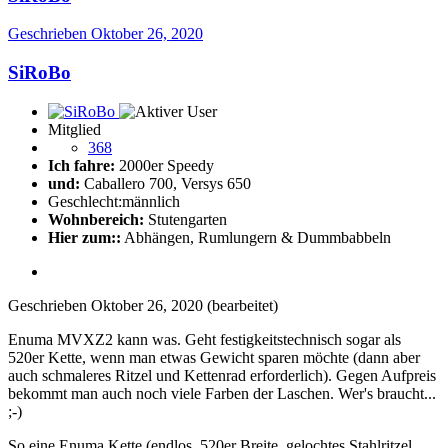
Geschrieben
Oktober 26, 2020
SiRoBo
Mitglied
368
Ich fahre:
2000er Speedy
und:
Caballero 700, Versys 650
Geschlecht:
männlich
Wohnbereich:
Stutengarten
Hier zum::
Abhängen, Rumlungern & Dummbabbeln
Geschrieben
Oktober 26, 2020
(bearbeitet)
Enuma MVXZ2 kann was. Geht festigkeitstechnisch sogar als
520er Kette, wenn man etwas Gewicht sparen möchte (dann aber
auch schmaleres Ritzel und Kettenrad erforderlich). Gegen Aufpreis
bekommt man auch noch viele Farben der Laschen. Wer's braucht...
;-)
So eine Enuma Kette (endlos, 520er Breite, gelochtes Stahlritzel,