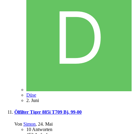
Düse
2. Juni
Ölfilter Tiger 885i T709 Bj. 99-00
Von
Simon
,
24. Mai
10
Antworten