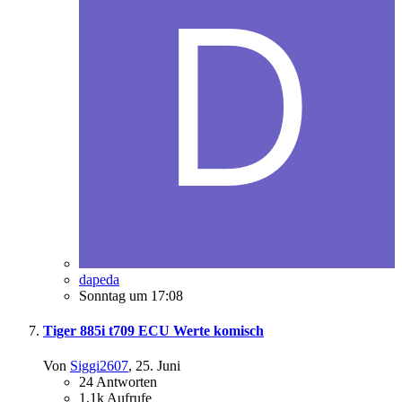
dapeda
Sonntag um 17:08
Tiger 885i t709 ECU Werte komisch
Von
Siggi2607
,
25. Juni
24
Antworten
1,1k
Aufrufe