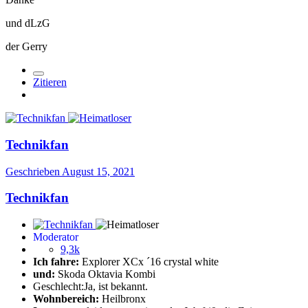
und dLzG
der Gerry
Zitieren
Technikfan
Geschrieben
August 15, 2021
Technikfan
Moderator
9,3k
Ich fahre:
Explorer XCx ´16 crystal white
und:
Skoda Oktavia Kombi
Geschlecht:
Ja, ist bekannt.
Wohnbereich:
Heilbronx