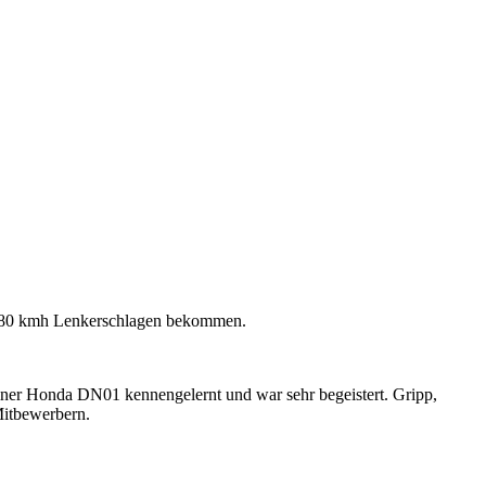
0-80 kmh Lenkerschlagen bekommen.
iner Honda DN01 kennengelernt und war sehr begeistert. Gripp,
Mitbewerbern.