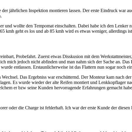
 jährlichen Inspektion montieren lassen. Der erste Eindruck war auch
.
her und wollte den Tempomat einschalten. Dabei habe ich den Lenker nu
b 65 kmh geht es los und ab 85 kmh wird es etwas weniger, allerdings is
inbart, Probefahrt. Zuerst etwas Disskusion mit dem Werkstattmeister
ich mich jedoch nicht abfinden und man nahm sich der Sache an. Das R
rde entlassen. Erstaunlicherweise ist das Flattern nun sogar noch eine
m Wechsel. Das Ergebniss war erschütternd. Der Monteur kam nach der 
hlagen. Es wurde wieder der alte Reifen montiert und Lenkkopflager na
welchem er bzw seine Kunden hervorragende Erfahrungen gemacht habe
rer oder die Charge ist fehlerhaft. Ich war der erste Kunde der diesen 