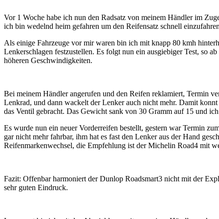
Vor 1 Woche habe ich nun den Radsatz von meinem Händler im Zuge der
ich bin wedelnd heim gefahren um den Reifensatz schnell einzufahren
Als einige Fahrzeuge vor mir waren bin ich mit knapp 80 kmh hinter
Lenkerschlagen festzustellen. Es folgt nun ein ausgiebiger Test, so a
höheren Geschwindigkeiten.
Bei meinem Händler angerufen und den Reifen reklamiert, Termin vere
Lenkrad, und dann wackelt der Lenker auch nicht mehr. Damit konnt 
das Ventil gebracht. Das Gewicht sank von 30 Gramm auf 15 und ich wu
Es wurde nun ein neuer Vorderreifen bestellt, gestern war Termin zu
gar nicht mehr fahrbar, ihm hat es fast den Lenker aus der Hand gesc
Reifenmarkenwechsel, die Empfehlung ist der Michelin Road4 mit 
Fazit: Offenbar harmoniert der Dunlop Roadsmart3 nicht mit der Explo
sehr guten Eindruck.