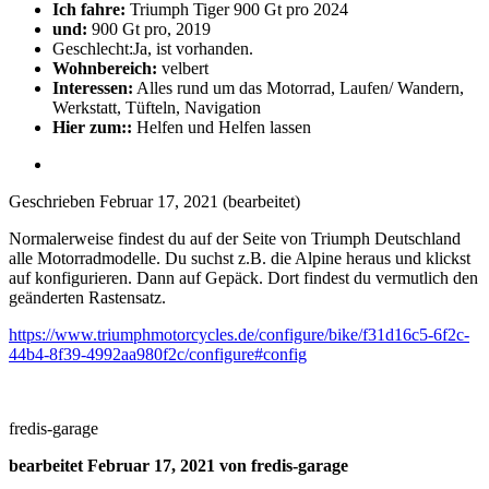
Ich fahre:
Triumph Tiger 900 Gt pro 2024
und:
900 Gt pro, 2019
Geschlecht:
Ja, ist vorhanden.
Wohnbereich:
velbert
Interessen:
Alles rund um das Motorrad, Laufen/ Wandern,
Werkstatt, Tüfteln, Navigation
Hier zum::
Helfen und Helfen lassen
Geschrieben
Februar 17, 2021
(bearbeitet)
Normalerweise findest du auf der Seite von Triumph Deutschland
alle Motorradmodelle. Du suchst z.B. die Alpine heraus und klickst
auf konfigurieren. Dann auf Gepäck. Dort findest du vermutlich den
geänderten Rastensatz.
https://www.triumphmotorcycles.de/configure/bike/f31d16c5-6f2c-
44b4-8f39-4992aa980f2c/configure#config
fredis-garage
bearbeitet
Februar 17, 2021
von fredis-garage