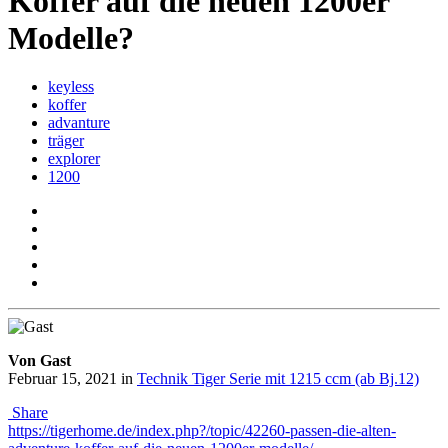
Koffer auf die neuen 1200er
Modelle?
keyless
koffer
advanture
träger
explorer
1200
Von Gast
Februar 15, 2021
in
Technik Tiger Serie mit 1215 ccm (ab Bj.12)
Share
https://tigerhome.de/index.php?/topic/42260-passen-die-alten-