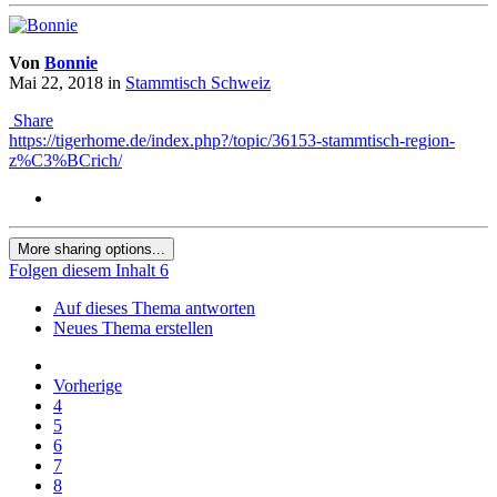
Von
Bonnie
Mai 22, 2018
in
Stammtisch Schweiz
Share
https://tigerhome.de/index.php?/topic/36153-stammtisch-region-
z%C3%BCrich/
More sharing options...
Folgen diesem Inhalt
6
Auf dieses Thema antworten
Neues Thema erstellen
Vorherige
4
5
6
7
8