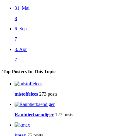
31. Mai
8
6. Sep
7
3. Apr
7
Top Posters In This Topic
mistoffelees
273 posts
Raubtierbaendiger
127 posts
kmax
75 posts