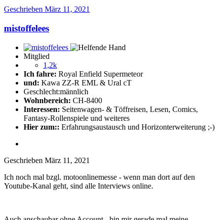
Geschrieben
März 11, 2021
mistoffelees
Mitglied
1,2k
Ich fahre:
Royal Enfield Supermeteor
und:
Kawa ZZ-R EML & Ural cT
Geschlecht:
männlich
Wohnbereich:
CH-8400
Interessen:
Seitenwagen- & Töffreisen, Lesen, Comics,
Fantasy-Rollenspiele und weiteres
Hier zum::
Erfahrungsaustausch und Horizonterweiterung ;-)
Geschrieben
März 11, 2021
Ich noch mal bzgl. motoonlinemesse - wenn man dort auf den
Youtube-Kanal geht, sind alle Interviews online.
Auch anschaubar ohne Account - bin mir gerade mal meine