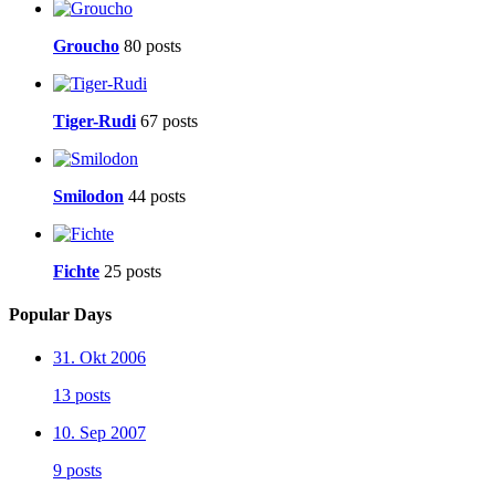
Groucho
80 posts
Tiger-Rudi
67 posts
Smilodon
44 posts
Fichte
25 posts
Popular Days
31. Okt 2006
13 posts
10. Sep 2007
9 posts