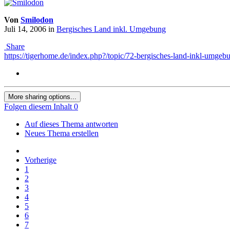
Von
Smilodon
Juli 14, 2006
in
Bergisches Land inkl. Umgebung
Share
https://tigerhome.de/index.php?/topic/72-bergisches-land-inkl-umgeb
More sharing options...
Folgen diesem Inhalt
0
Auf dieses Thema antworten
Neues Thema erstellen
Vorherige
1
2
3
4
5
6
7