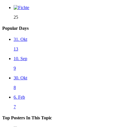
25
Popular Days
31. Okt
13
10. Sep
9
30. Okt
8
6. Feb
7
Top Posters In This Topic