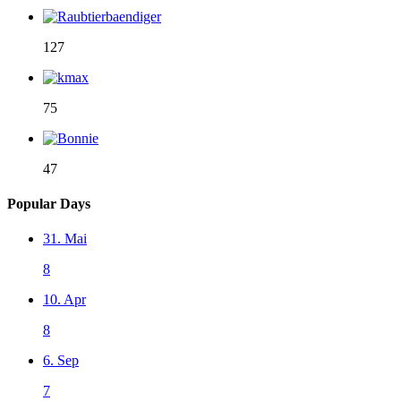
127
75
47
Popular Days
31. Mai
8
10. Apr
8
6. Sep
7