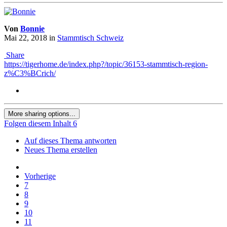
Von
Bonnie
Mai 22, 2018
in
Stammtisch Schweiz
Share
https://tigerhome.de/index.php?/topic/36153-stammtisch-region-
z%C3%BCrich/
More sharing options...
Folgen diesem Inhalt
6
Auf dieses Thema antworten
Neues Thema erstellen
Vorherige
7
8
9
10
11