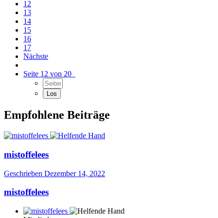
12
13
14
15
16
17
Nächste
Seite 12 von 20
Empfohlene Beiträge
mistoffelees
Geschrieben
Dezember 14, 2022
mistoffelees