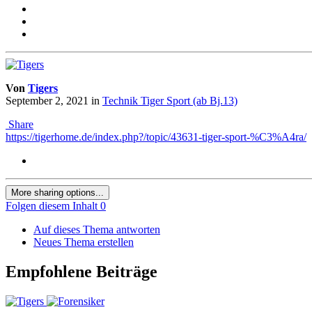
Von
Tigers
September 2, 2021
in
Technik Tiger Sport (ab Bj.13)
Share
https://tigerhome.de/index.php?/topic/43631-tiger-sport-%C3%A4ra/
More sharing options...
Folgen diesem Inhalt
0
Auf dieses Thema antworten
Neues Thema erstellen
Empfohlene Beiträge