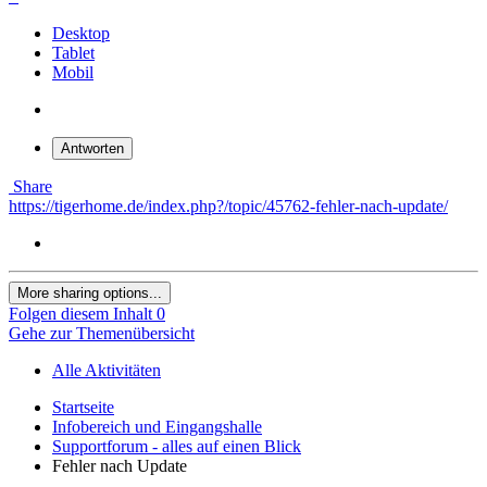
Desktop
Tablet
Mobil
Antworten
Share
https://tigerhome.de/index.php?/topic/45762-fehler-nach-update/
More sharing options...
Folgen diesem Inhalt
0
Gehe zur Themenübersicht
Alle Aktivitäten
Startseite
Infobereich und Eingangshalle
Supportforum - alles auf einen Blick
Fehler nach Update