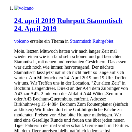
24. april 2019
Ruhrpott Stammtisch
24. April 2019
volcano
erstelte ein Thema in
Stammtisch Ruhrgebiet
Moin, letzten Mittwoch hatten wir nach langer Zeit mal
wieder einen wie ich fand sehr schönen und gut besuchten
Stammtisch, mit neuen und vertrauten Gesichtern. Das essen
war auch noch wie immer, hervorragend. Der nächste
Stammtisch lässt jetzt natürlich nicht mehr so lange auf sich
warten. Am Mittwoch den 24. April 2019 um 19 Uhr Treffen
wir uns. Wir Treffen uns in der Location, "Zur alten Zeit" in
Bochum-Langendreer. Direkt an der A44 dem Zubringer von
A43 zur A45. 2 min von der Abfahrt A44 Witten-Zentrum
oder A43 Bochum-Querenburg entfernt. Adresse:
Birkhuhnweg 15 44894 Bochum Zum Routenplaner (einfach
anklicken) Wir finden dort eine Gut-bürgerliche Küche zu
moderaten Preisen vor. Also bitte Hunger mitbringen. Wir
sind eine Gesellige Runde und freuen uns über jeden neuen
Tiger Fahrer/in der mal vorbei schaut. Gerne auch mit Partner.
Mit dem Tiger anreisen bleibt natürlich jedem selbst