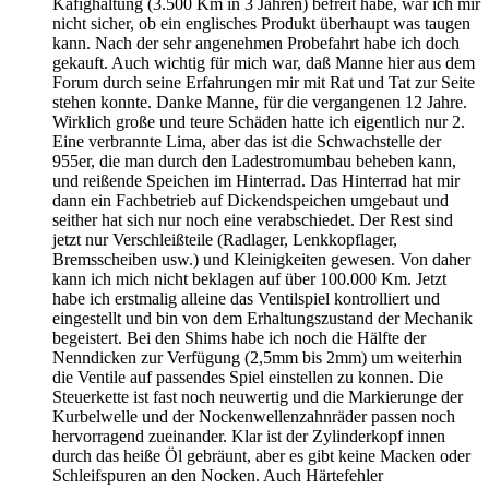
Käfighaltung (3.500 Km in 3 Jahren) befreit habe, war ich mir
nicht sicher, ob ein englisches Produkt überhaupt was taugen
kann. Nach der sehr angenehmen Probefahrt habe ich doch
gekauft. Auch wichtig für mich war, daß Manne hier aus dem
Forum durch seine Erfahrungen mir mit Rat und Tat zur Seite
stehen konnte. Danke Manne, für die vergangenen 12 Jahre.
Wirklich große und teure Schäden hatte ich eigentlich nur 2.
Eine verbrannte Lima, aber das ist die Schwachstelle der
955er, die man durch den Ladestromumbau beheben kann,
und reißende Speichen im Hinterrad. Das Hinterrad hat mir
dann ein Fachbetrieb auf Dickendspeichen umgebaut und
seither hat sich nur noch eine verabschiedet. Der Rest sind
jetzt nur Verschleißteile (Radlager, Lenkkopflager,
Bremsscheiben usw.) und Kleinigkeiten gewesen. Von daher
kann ich mich nicht beklagen auf über 100.000 Km. Jetzt
habe ich erstmalig alleine das Ventilspiel kontrolliert und
eingestellt und bin von dem Erhaltungszustand der Mechanik
begeistert. Bei den Shims habe ich noch die Hälfte der
Nenndicken zur Verfügung (2,5mm bis 2mm) um weiterhin
die Ventile auf passendes Spiel einstellen zu konnen. Die
Steuerkette ist fast noch neuwertig und die Markierunge der
Kurbelwelle und der Nockenwellenzahnräder passen noch
hervorragend zueinander. Klar ist der Zylinderkopf innen
durch das heiße Öl gebräunt, aber es gibt keine Macken oder
Schleifspuren an den Nocken. Auch Härtefehler