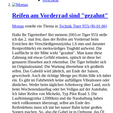
verschleiß
Reifen am Vorderrad sind "gezahnt"
Momas
erstelte ein Thema in
Technik Tiger 955i (Bj.01-06)
Hallo Ihr Tigertreiber! Bei meinem 2003-er Tiger 955i stelle
ich das 2. mal fest, dass der Reifen am Vorderrad beim
Erreichen der Verschleißgrenze(zirka 1,6 mm und darunter
Restprofiltiefe) ein merkwürdiges Tragbild aufweist. Die
Lauffläche in der Mitte wirkt "gezahnt". Man kann diese
Zahnung mit etwas Gefühl ertasten, optisch ist diese bei
genauem Hinsehen auch erkennbar. Die Tiger befindet sich
im Originalzustand. Die Wartung übernehme ich großteils
selbst. Das Gabelöl wird jährlich, am Ende der Saison,
gewechselt. Auch die richtige Menge pro Holm fülle ich dabei
ein. Es gibt im Fahrbetrieb keine auffälligen Vibrationen oder
ähnliches. Weder beim täglichen Arbeitsweg über Land, noch
beim Wochenendausflug oder bei Vollgas auf der Autobahn.
Ich fahre Reifen von Michelin, Typ Pilot Road 3. Die
Laufleistung(zirka 12000km) und die Nasshaftung haben
mich vollkommen überzeugt, selbst am Ende des
Reifenlebens muss ich mir bei nasser Bahn keine großen
Sorgen machen. So, also die Gabel ist in Ordnung, das Öl