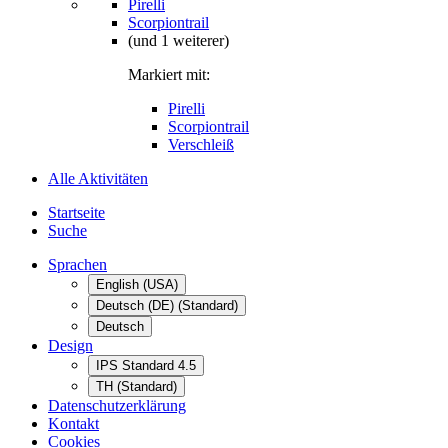
Pirelli
Scorpiontrail
(und 1 weiterer)
Markiert mit:
Pirelli
Scorpiontrail
Verschleiß
Alle Aktivitäten
Startseite
Suche
Sprachen
English (USA)
Deutsch (DE) (Standard)
Deutsch
Design
IPS Standard 4.5
TH (Standard)
Datenschutzerklärung
Kontakt
Cookies