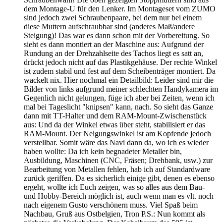
dem Montage-U für den Lenker. Im Montageset vom ZUMO
sind jedoch zwei Schraubenpaare, bei dem nur bei einem
diese Muttern aufschraubbar sind (anderes Maß/andere
Steigung)! Das war es dann schon mit der Vorbereitung. So
sieht es dann montiert an der Maschine aus: Aufgrund der
Rundung an der Drehzahlseite des Tachos liegt es satt an,
drückt jedoch nicht auf das Plastikgehäuse. Der rechte Winkel
ist zudem stabil und fest auf dem Scheibenträger montiert. Da
wackelt nix. Hier nochmal ein Detailbild: Leider sind mir die
Bilder von links aufgrund meiner schlechten Handykamera im
Gegenlich nicht gelungen, füge ich aber bei Zeiten, wenn ich
mal bei Tageslicht "knipsen" kann, nach. So sieht das Ganze
dann mit TT-Halter und dem RAM-Mount-Zwischenstück
aus: Und da der Winkel etwas über steht, stabilisiert er das
RAM-Mount. Der Neigungswinkel ist am Kopfende jedoch
verstellbar. Somit wäre das Navi dann da, wo ich es wieder
haben wollte: Da ich kein begnadeter Metaller bin,
Ausbildung, Maschinen (CNC, Fräsen; Drehbank, usw.) zur
Bearbeitung von Metallen fehlen, hab ich auf Standardware
zurück geriffen. Da es sicherlich einige gibt, denen es ebenso
ergeht, wollte ich Euch zeigen, was so alles aus dem Bau-
und Hobby-Bereich möglich ist, auch wenn man es vlt. noch
nach eigenem Gusto verschönern muss. Viel Spaß beim
Nachbau, Gruß aus Ostbelgien, Tron P.S.: Nun kommt als