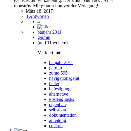
nächstes die Verkabelung. Der Kabelbaum des 595 ist
monströs. Mir graut schon vor der Verlegung!
März 18, 2017
3 Antworten
4
baujahr 2011
garmin
(und 11 weitere)
Markiert mit:
baujahr 2011
garmin
zumo 595
navigationsgerät
halter
befestigung
alternative
kostengünstig
eigenbau
selbstbau
dokumentation
anleitung
cockpit