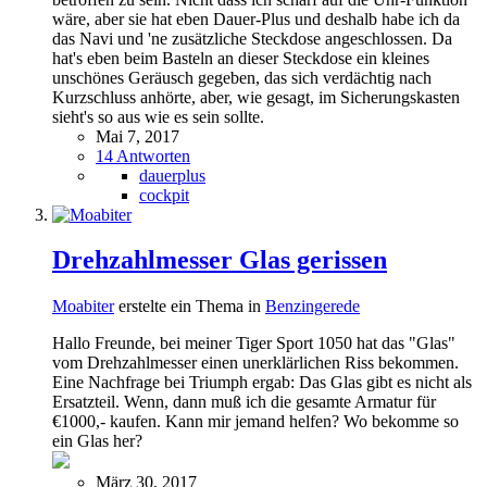
wäre, aber sie hat eben Dauer-Plus und deshalb habe ich da
das Navi und 'ne zusätzliche Steckdose angeschlossen. Da
hat's eben beim Basteln an dieser Steckdose ein kleines
unschönes Geräusch gegeben, das sich verdächtig nach
Kurzschluss anhörte, aber, wie gesagt, im Sicherungskasten
sieht's so aus wie es sein sollte.
Mai 7, 2017
14 Antworten
dauerplus
cockpit
Drehzahlmesser Glas gerissen
Moabiter
erstelte ein Thema in
Benzingerede
Hallo Freunde, bei meiner Tiger Sport 1050 hat das "Glas"
vom Drehzahlmesser einen unerklärlichen Riss bekommen.
Eine Nachfrage bei Triumph ergab: Das Glas gibt es nicht als
Ersatzteil. Wenn, dann muß ich die gesamte Armatur für
€1000,- kaufen. Kann mir jemand helfen? Wo bekomme so
ein Glas her?
März 30, 2017