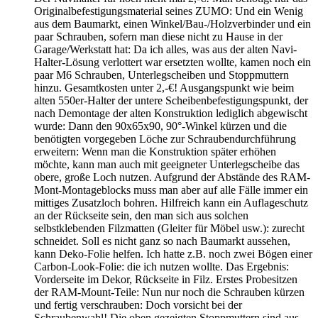
Originalbefestigungsmaterial seines ZUMO: Und ein Wenig
aus dem Baumarkt, einen Winkel/Bau-/Holzverbinder und ein
paar Schrauben, sofern man diese nicht zu Hause in der
Garage/Werkstatt hat: Da ich alles, was aus der alten Navi-
Halter-Lösung verlottert war ersetzten wollte, kamen noch ein
paar M6 Schrauben, Unterlegscheiben und Stoppmuttern
hinzu. Gesamtkosten unter 2,-€! Ausgangspunkt wie beim
alten 550er-Halter der untere Scheibenbefestigungspunkt, der
nach Demontage der alten Konstruktion lediglich abgewischt
wurde: Dann den 90x65x90, 90°-Winkel kürzen und die
benötigten vorgegeben Löche zur Schraubendurchführung
erweitern: Wenn man die Konstruktion später erhöhen
möchte, kann man auch mit geeigneter Unterlegscheibe das
obere, große Loch nutzen. Aufgrund der Abstände des RAM-
Mont-Montageblocks muss man aber auf alle Fälle immer ein
mittiges Zusatzloch bohren. Hilfreich kann ein Auflageschutz
an der Rückseite sein, den man sich aus solchen
selbstklebenden Filzmatten (Gleiter für Möbel usw.): zurecht
schneidet. Soll es nicht ganz so nach Baumarkt aussehen,
kann Deko-Folie helfen. Ich hatte z.B. noch zwei Bögen einer
Carbon-Look-Folie: die ich nutzen wollte. Das Ergebnis:
Vorderseite im Dekor, Rückseite in Filz. Erstes Probesitzen
der RAM-Mount-Teile: Nun nur noch die Schrauben kürzen
und fertig verschrauben: Doch vorsicht bei der
Schraubenwahl! Die oben gezeigten Stoppmuttern sind aus