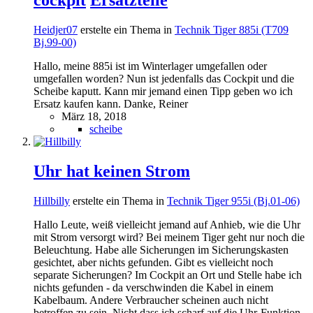
Heidjer07
erstelte ein Thema in
Technik Tiger 885i (T709
Bj.99-00)
Hallo, meine 885i ist im Winterlager umgefallen oder
umgefallen worden? Nun ist jedenfalls das Cockpit und die
Scheibe kaputt. Kann mir jemand einen Tipp geben wo ich
Ersatz kaufen kann. Danke, Reiner
März 18, 2018
scheibe
Uhr hat keinen Strom
Hillbilly
erstelte ein Thema in
Technik Tiger 955i (Bj.01-06)
Hallo Leute, weiß vielleicht jemand auf Anhieb, wie die Uhr
mit Strom versorgt wird? Bei meinem Tiger geht nur noch die
Beleuchtung. Habe alle Sicherungen im Sicherungskasten
gesichtet, aber nichts gefunden. Gibt es vielleicht noch
separate Sicherungen? Im Cockpit an Ort und Stelle habe ich
nichts gefunden - da verschwinden die Kabel in einem
Kabelbaum. Andere Verbraucher scheinen auch nicht
betroffen zu sein. Nicht dass ich scharf auf die Uhr-Funktion