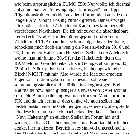
wie beim ursprünglichen ZUMO 550: Nur wollte ich diesmal
aufgrund eigener "Schwingungserfahrungen" und Tipps
(Eigenkonstruktionen) hier aus dem Forum nicht auf die o.a.
lange RAM-Mount-Lösung zurück greifen. Daher erwägte
ich zunächst doch tatsächlich den Kauf eines kommerziell
vertriebenen Navihalters. Da ich mir zuvor die abschließbare
TeuerTech-"Kralle" für den 595er gegönnt und somit mit
ZUMO und TT-Anbau doch schon einiges investiert hatte,
schockten mich doch ein wenig die Preis zwischen 50,-€ und
90,-€ für einen Halter vom Hersteller. Selbst bei SW-Motech
wollte man mir knapp 30,-€ für das Halteblech, denn das
RAM-Mount-Gerödel habe ich zur Genüge, abknüpfen. 30,-
€! für ein Stück pulverbeschichtetes, leicht abgewinkeltes
Blech! NICHT mit mir. Also wurde die Idee zur erneuten
Eigenkonstruktion geboren, nur diesmal sollte sie
schwingungsstabiler und natürlich kostengünstiger als ein
Kaufhalter bzw. auch günstiger als etwas von RAM-Mount
sein. Die Baumarktlösung war nach kurzem Mindstorm im
FIX und da ich vermute, dass einige vlt. auch selber mal
basteln anstatt enorme Geldmengen investieren wollen, stelle
ich diese hier nun vor. Ich mache das hier, da das Thema
"Navi-Halterung" an etlichen Stellen im Forum hin und
wieder, auch als O.T. bei einigen Threads auftaucht, ich aber
denke, hier in diesem Bereich ist es sinnvoll untergebracht.
Der Navihalter für noch nicht mal 2,-€! Man benötigt nur das