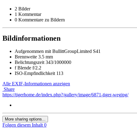
2 Bilder
1 Kommentar
0 Kommentare zu Bildern
Bildinformationen
Aufgenommen mit
BullittGroupLimited S41
Brennweite
3.5 mm
Belichtungszeit
343/1000000
f
Blende
f/2.2
ISO-Empfindlichkeit
113
Alle EXIF-Informationen anzeigen
Share
https://tigerhome.de/index.php?/gallery/image/6871-tiger-wegjpg/
More sharing options...
Folgen diesem Inhalt
0