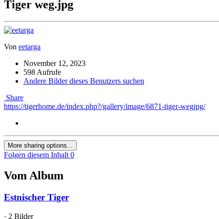
Tiger weg.jpg
Von
eetarga
November 12, 2023
598 Aufrufe
Andere Bilder dieses Benutzers suchen
Share
https://tigerhome.de/index.php?/gallery/image/6871-tiger-wegjpg/
More sharing options...
Folgen diesem Inhalt
0
Vom Album
Estnischer Tiger
· 2 Bilder