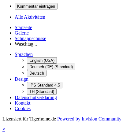
Kommentar eintragen
Alle Aktivitäten
Startseite
Galerie
Schnappschüsse
Waschtag...
Sprachen
English (USA)
Deutsch (DE) (Standard)
Deutsch
Design
IPS Standard 4.5
TH (Standard)
Datenschutzerklärung
Kontakt
Cookies
Lizensiert für Tigerhome.de
Powered by Invision Community
×