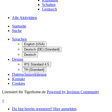
Kupplung
Schalten
Geräusch
Alle Aktivitäten
Startseite
Suche
Sprachen
English (USA)
Deutsch (DE) (Standard)
Deutsch
Design
IPS Standard 4.5
TH (Standard)
Datenschutzerklärung
Kontakt
Cookies
Lizensiert für Tigerhome.de
Powered by Invision Community
×
Du bist bereits registriert? Hier anmelden