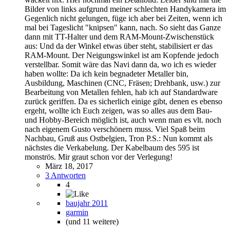
Bilder von links aufgrund meiner schlechten Handykamera im
Gegenlich nicht gelungen, füge ich aber bei Zeiten, wenn ich
mal bei Tageslicht "knipsen" kann, nach. So sieht das Ganze
dann mit TT-Halter und dem RAM-Mount-Zwischenstück
aus: Und da der Winkel etwas über steht, stabilisiert er das
RAM-Mount. Der Neigungswinkel ist am Kopfende jedoch
verstellbar. Somit wäre das Navi dann da, wo ich es wieder
haben wollte: Da ich kein begnadeter Metaller bin,
Ausbildung, Maschinen (CNC, Fräsen; Drehbank, usw.) zur
Bearbeitung von Metallen fehlen, hab ich auf Standardware
zurück geriffen. Da es sicherlich einige gibt, denen es ebenso
ergeht, wollte ich Euch zeigen, was so alles aus dem Bau-
und Hobby-Bereich möglich ist, auch wenn man es vlt. noch
nach eigenem Gusto verschönern muss. Viel Spaß beim
Nachbau, Gruß aus Ostbelgien, Tron P.S.: Nun kommt als
nächstes die Verkabelung. Der Kabelbaum des 595 ist
monströs. Mir graut schon vor der Verlegung!
März 18, 2017
3 Antworten
4
baujahr 2011
garmin
(und 11 weitere)