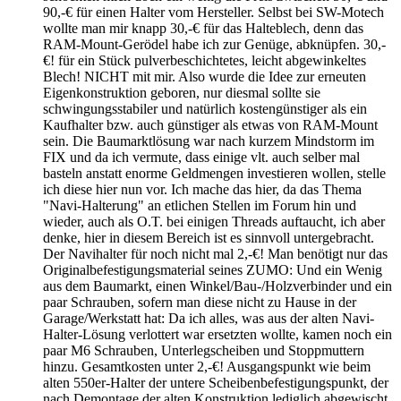
90,-€ für einen Halter vom Hersteller. Selbst bei SW-Motech
wollte man mir knapp 30,-€ für das Halteblech, denn das
RAM-Mount-Gerödel habe ich zur Genüge, abknüpfen. 30,-
€! für ein Stück pulverbeschichtetes, leicht abgewinkeltes
Blech! NICHT mit mir. Also wurde die Idee zur erneuten
Eigenkonstruktion geboren, nur diesmal sollte sie
schwingungsstabiler und natürlich kostengünstiger als ein
Kaufhalter bzw. auch günstiger als etwas von RAM-Mount
sein. Die Baumarktlösung war nach kurzem Mindstorm im
FIX und da ich vermute, dass einige vlt. auch selber mal
basteln anstatt enorme Geldmengen investieren wollen, stelle
ich diese hier nun vor. Ich mache das hier, da das Thema
"Navi-Halterung" an etlichen Stellen im Forum hin und
wieder, auch als O.T. bei einigen Threads auftaucht, ich aber
denke, hier in diesem Bereich ist es sinnvoll untergebracht.
Der Navihalter für noch nicht mal 2,-€! Man benötigt nur das
Originalbefestigungsmaterial seines ZUMO: Und ein Wenig
aus dem Baumarkt, einen Winkel/Bau-/Holzverbinder und ein
paar Schrauben, sofern man diese nicht zu Hause in der
Garage/Werkstatt hat: Da ich alles, was aus der alten Navi-
Halter-Lösung verlottert war ersetzten wollte, kamen noch ein
paar M6 Schrauben, Unterlegscheiben und Stoppmuttern
hinzu. Gesamtkosten unter 2,-€! Ausgangspunkt wie beim
alten 550er-Halter der untere Scheibenbefestigungspunkt, der
nach Demontage der alten Konstruktion lediglich abgewischt