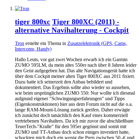
tiger 800xc
Tiger 800XC (2011) -
alternative Navihalterung - Cockpit
Tron
erstelte ein Thema in
Zusatzelektronik (GPS, Cams,
Intercoms, Handy)
Hallo Leuts, vor gut zwei Wochen erwarb ich ein Garmin
ZUMO 595LM, da mein altes 550er nach über 8 Jahren leider
den Geist aufgegeben hat. Das alte Navigationsgerät hatte ich
über dem Cockpit meiner alten Tiger 800XC aus 2011 fixiert.
Dazu hatte ich seinerzeit den Anbau bebildert und
dokumentiert. Das Ergebnis sollte also wieder so aussehen,
wie beim ursprünglichen ZUMO 550: Nur wollte ich diesmal
aufgrund eigener "Schwingungserfahrungen" und Tipps
(Eigenkonstruktionen) hier aus dem Forum nicht auf die o.a.
lange RAM-Mount-Lösung zurück greifen. Daher erwägte
ich zunächst doch tatsächlich den Kauf eines kommerziell
vertriebenen Navihalters. Da ich mir zuvor die abschließbare
TeuerTech-"Kralle" für den 595er gegönnt und somit mit
ZUMO und TT-Anbau doch schon einiges investiert hatte,
schockten mich doch ein wenig die Preis zwischen 50,-€ und