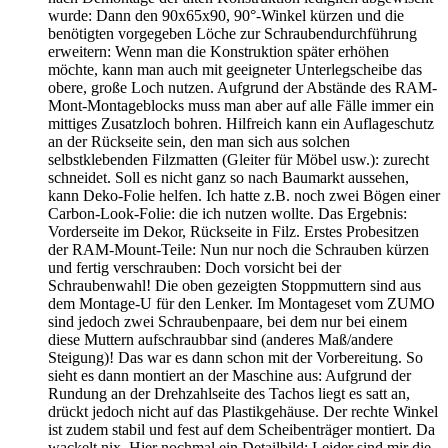
wurde: Dann den 90x65x90, 90°-Winkel kürzen und die
benötigten vorgegeben Löche zur Schraubendurchführung
erweitern: Wenn man die Konstruktion später erhöhen
möchte, kann man auch mit geeigneter Unterlegscheibe das
obere, große Loch nutzen. Aufgrund der Abstände des RAM-
Mont-Montageblocks muss man aber auf alle Fälle immer ein
mittiges Zusatzloch bohren. Hilfreich kann ein Auflageschutz
an der Rückseite sein, den man sich aus solchen
selbstklebenden Filzmatten (Gleiter für Möbel usw.): zurecht
schneidet. Soll es nicht ganz so nach Baumarkt aussehen,
kann Deko-Folie helfen. Ich hatte z.B. noch zwei Bögen einer
Carbon-Look-Folie: die ich nutzen wollte. Das Ergebnis:
Vorderseite im Dekor, Rückseite in Filz. Erstes Probesitzen
der RAM-Mount-Teile: Nun nur noch die Schrauben kürzen
und fertig verschrauben: Doch vorsicht bei der
Schraubenwahl! Die oben gezeigten Stoppmuttern sind aus
dem Montage-U für den Lenker. Im Montageset vom ZUMO
sind jedoch zwei Schraubenpaare, bei dem nur bei einem
diese Muttern aufschraubbar sind (anderes Maß/andere
Steigung)! Das war es dann schon mit der Vorbereitung. So
sieht es dann montiert an der Maschine aus: Aufgrund der
Rundung an der Drehzahlseite des Tachos liegt es satt an,
drückt jedoch nicht auf das Plastikgehäuse. Der rechte Winkel
ist zudem stabil und fest auf dem Scheibenträger montiert. Da
wackelt nix. Hier nochmal ein Detailbild: Leider sind mir die