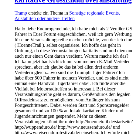
Tramp
erstelte ein Thema in
Sonstige regionale Events,
Ausfahrten oder andere Treffen
Hallo liebe Endurogemeinde, ich habe mich als 2 Ventiler GS
Fahrer in Euer Forum eingeschlichen, weil ich gern Werbung
für eine Veranstaltungsreihe machen möchte, von der ich eine
( HoenneTrail ), selbst organisiere. Ich hoffe das geht in
Ordnung, da diese Veranstaltungen karitativ sind und niemand
auch nur einen Cent daran verdient. Warum mache ich das?
Ich kann jetzt hautsächlich nur von meinem E-Mail Verteiler
sprechen, aber ich glaube das ist bei allen drei anderen
Verteilern gleich....wo sind die Triumph Tiger Fahrer? Ich
habe über 500 Fahrer in meinem Verteiler, und es sind nicht
einmal eine Handvoll Tigerfahrer dabei. Ich finde aber die
Vielfalt bei Motorradtreffen so interessant. Bei dieser
Veranstaltungsreihe geht es darum, Großenduros den legalen
Offroadeinsatz zu ermöglichen, vom Anfänger bis zum
Fortgeschrittenen. Dabei werden Start und Sponsorengelder
gesammelt und zu 100 % an lokale karitative Kinder und
Jugendeinrichtungen gespendet. Mehr zu diesen
Veranstaltungen könnt ihr unter http://hoennetrail.de/startseite/
http://wuppenduro.de/ http://www.neussenduro.de/ und
http://www.reiseendurofestival.de/ einsehen. Ich würde mich