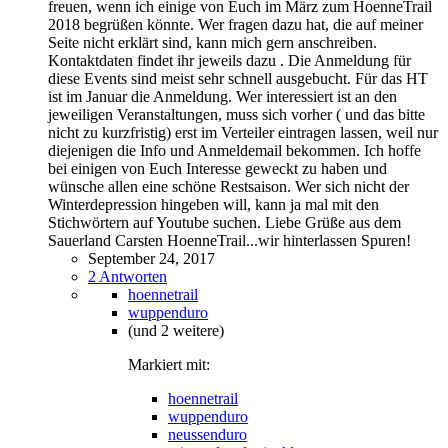
freuen, wenn ich einige von Euch im März zum HoenneTrail
2018 begrüßen könnte. Wer fragen dazu hat, die auf meiner
Seite nicht erklärt sind, kann mich gern anschreiben.
Kontaktdaten findet ihr jeweils dazu . Die Anmeldung für
diese Events sind meist sehr schnell ausgebucht. Für das HT
ist im Januar die Anmeldung. Wer interessiert ist an den
jeweiligen Veranstaltungen, muss sich vorher ( und das bitte
nicht zu kurzfristig) erst im Verteiler eintragen lassen, weil nur
diejenigen die Info und Anmeldemail bekommen. Ich hoffe
bei einigen von Euch Interesse geweckt zu haben und
wünsche allen eine schöne Restsaison. Wer sich nicht der
Winterdepression hingeben will, kann ja mal mit den
Stichwörtern auf Youtube suchen. Liebe Grüße aus dem
Sauerland Carsten HoenneTrail...wir hinterlassen Spuren!
September 24, 2017
2 Antworten
hoennetrail
wuppenduro
(und 2 weitere)
Markiert mit:
hoennetrail
wuppenduro
neussenduro