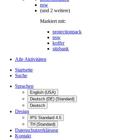
nsw
(und 2 weitere)
Markiert mit:
protectionpack
nsw
koffer
sitzbank
Alle Aktivitäten
Startseite
Suche
Sprachen
English (USA)
Deutsch (DE) (Standard)
Deutsch
Design
IPS Standard 4.5
TH (Standard)
Datenschutzerklärung
Kontakt