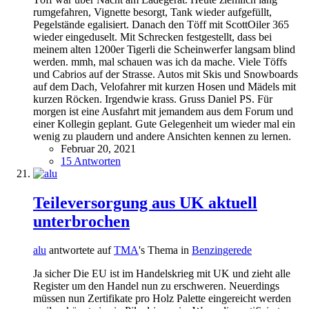
rumgefahren, Vignette besorgt, Tank wieder aufgefüllt,
Pegelstände egalisiert. Danach den Töff mit ScottOiler 365
wieder eingeduselt. Mit Schrecken festgestellt, dass bei
meinem alten 1200er Tigerli die Scheinwerfer langsam blind
werden. mmh, mal schauen was ich da mache. Viele Töffs
und Cabrios auf der Strasse. Autos mit Skis und Snowboards
auf dem Dach, Velofahrer mit kurzen Hosen und Mädels mit
kurzen Röcken. Irgendwie krass. Gruss Daniel PS. Für
morgen ist eine Ausfahrt mit jemandem aus dem Forum und
einer Kollegin geplant. Gute Gelegenheit um wieder mal ein
wenig zu plaudern und andere Ansichten kennen zu lernen.
Februar 20, 2021
15 Antworten
Teileversorgung aus UK aktuell
unterbrochen
alu
antwortete auf
TMA
's Thema in
Benzingerede
Ja sicher Die EU ist im Handelskrieg mit UK und zieht alle
Register um den Handel nun zu erschweren. Neuerdings
müssen nun Zertifikate pro Holz Palette eingereicht werden