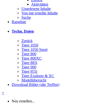
Aktivitäten
Ungelesene Inhalte
Von mir erstellte Inhalte
Suche
Rangliste
Techn. Daten
Zurück
Tiger 1050
Tiger 1050 Sport
Tiger 800
Tiger 800XC
Tiger 885i
Tiger 900
Tiger 955i
Tiger Explorer & XC
Modellübersicht
Download Bilder (alte Treffen)
×
Neu erstellen...