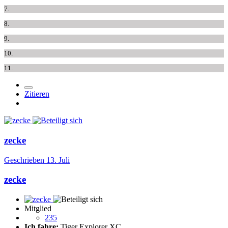
7.
8.
9.
10.
11.
Zitieren
zecke
Geschrieben
13. Juli
zecke
Mitglied
235
Ich fahre:
Tiger Explorer XC