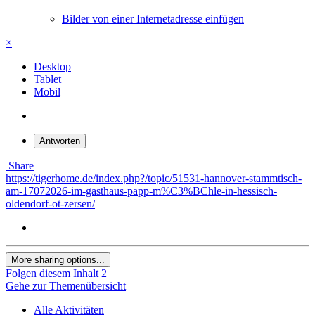
Bilder von einer Internetadresse einfügen
×
Desktop
Tablet
Mobil
Antworten
Share
https://tigerhome.de/index.php?/topic/51531-hannover-stammtisch-
am-17072026-im-gasthaus-papp-m%C3%BChle-in-hessisch-
oldendorf-ot-zersen/
More sharing options...
Folgen diesem Inhalt
2
Gehe zur Themenübersicht
Alle Aktivitäten