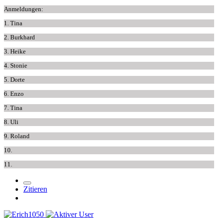
Anmeldungen:
1. Tina
2. Burkhard
3. Heike
4. Stonie
5. Dorte
6. Enzo
7. Tina
8. Uli
9. Roland
10.
11.
Zitieren