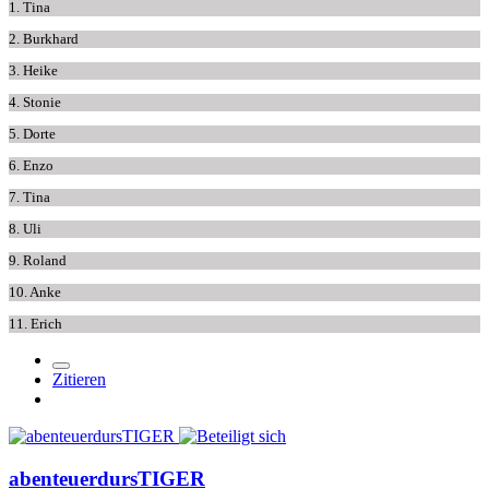
1. Tina
2. Burkhard
3. Heike
4. Stonie
5. Dorte
6. Enzo
7. Tina
8. Uli
9. Roland
10. Anke
11. Erich
Zitieren
abenteuerdursTIGER