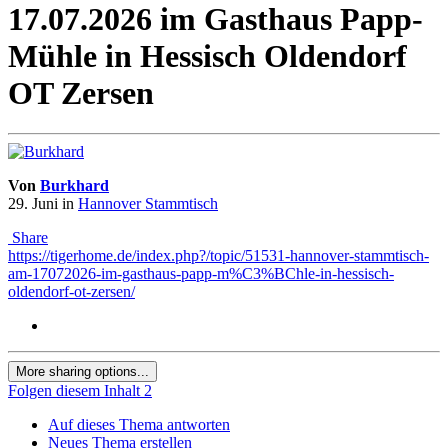
17.07.2026 im Gasthaus Papp-
Mühle in Hessisch Oldendorf
OT Zersen
Von
Burkhard
29. Juni
in
Hannover Stammtisch
Share
https://tigerhome.de/index.php?/topic/51531-hannover-stammtisch-
am-17072026-im-gasthaus-papp-m%C3%BChle-in-hessisch-
oldendorf-ot-zersen/
More sharing options...
Folgen diesem Inhalt
2
Auf dieses Thema antworten
Neues Thema erstellen