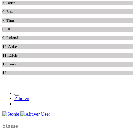
5. Dorte
6. Enzo
7. Tina
8. Uli
9. Roland
10. Anke
11. Erich
12. Karsten
13.
Zitieren
Stonie