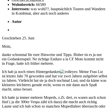
Geschlecht:
männlich
Wohnbereich:
66589
Interessen:
was wohl??, hauptsächlich Touren und Wandern
in Kombinat, aber auch noch anderes
Autor
Geschrieben
25. Juni
Moin,
danke schonmal für eure Hinweise und Tipps. Bisher ist es ja nur
ein Gedankenspiel. Ne richtige Enduro a la CF Moto kommt nicht
in Frage, hatte ich früher mehrere.
Ich hab ja noch einen Hintergedanken
Meine Frau Liz
ist letztes Jahr 70 geworden und hat vor zwei Jahren aufgehört selbst
zu fahren. Vielleicht hat sie ja doch nochmal Lust, und da käme was
kleineres leichteres gerade recht, wenn es mir dann auch Spaß
macht, umso besser.
Ich hatte ja immer mehrere Mopeds, z.Zt. drei, es waren auch schon
fünf ( ja die 300er Vespa zähl ich dazu) die macht auch richtig
Laune und ich hab schon so manchen Mopedfahrer überrascht oder