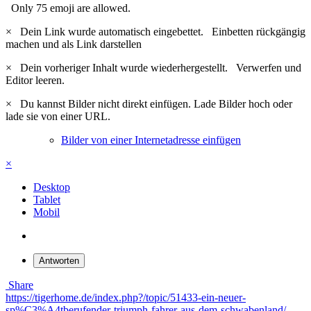
Only 75 emoji are allowed.
×
Dein Link wurde automatisch eingebettet.
Einbetten rückgängig
machen und als Link darstellen
×
Dein vorheriger Inhalt wurde wiederhergestellt.
Verwerfen und
Editor leeren.
×
Du kannst Bilder nicht direkt einfügen. Lade Bilder hoch oder
lade sie von einer URL.
Bilder von einer Internetadresse einfügen
×
Desktop
Tablet
Mobil
Antworten
Share
https://tigerhome.de/index.php?/topic/51433-ein-neuer-
sp%C3%A4tberufender-triumph-fahrer-aus-dem-schwabenland/