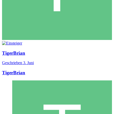
TigerBrian
Geschrieben
3. Juni
TigerBrian