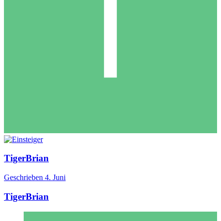
TigerBrian
Geschrieben
4. Juni
TigerBrian