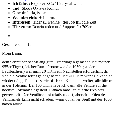
Ich fahre:
Explorer XCx ´16 crystal white
und:
Skoda Oktavia Kombi
Geschlecht:
Ja, ist bekannt.
Wohnbereich:
Heilbronx
Interessen:
leider zu wenige - der Job frißt die Zeit
Hier zum::
Benzin reden und Support für 709er
Geschrieben
4. Juni
Moin Brian,
dein Schrauber hat bislang gute Erfahrungen gemacht. Bei meiner
955er Tiger (gleicher Rumpfmotor wie die 1050er, andere
Laufbuchsen) war nach 20 TKm ein Nachstellen erforderlich, da
sich die Ventile leicht gelängt hatten. Bei 40 TKm war es 2 Ventilen
wieder nötig. Dann passierte bis 100 TKm nichts weiter, alle blieben
in der Toleranz. Bei 100 TKm habe ich dann alle Ventile auf die
höchste Toleranz eingestellt. Danach habe ich auf die Explorer
gewechselt. Der Ventiltrieb ist relativ robust, aber ein prüfen des
Ventilspiels kann nicht schaden, wenn du länger Spaß mit der 1050
haben willst.