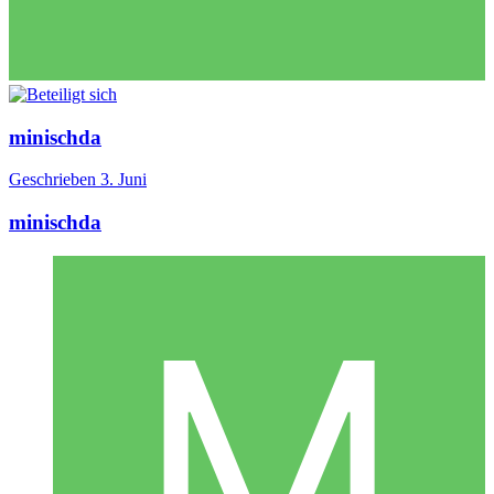
minischda
Geschrieben
3. Juni
minischda