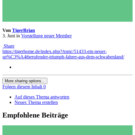
Von
TigerBrian
3. Juni
in
Vorstellung neuer Member
Share
https://tigerhome.de/index.php?/topic/51433-ein-neuer-
sp%C3%A4tberufender-triumph-fahrer-aus-dem-schwabenland/
More sharing options...
Folgen diesem Inhalt
0
Auf dieses Thema antworten
Neues Thema erstellen
Empfohlene Beiträge