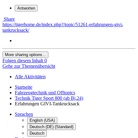
Antworten
Share
https://tigerhome.de/index.php?/topic/51261-erfahrungen-givi-
tankrucksack/
More sharing options...
Folgen diesem Inhalt
0
Gehe zur Themenübersicht
Alle Aktivitäten
Startseite
Fahrzeugtechnik und Offtopics
Technik Tiger Sport 800 (ab Bj.24)
Erfahrungen GIVI-Tankrucksack
Sprachen
English (USA)
Deutsch (DE) (Standard)
Deutsch