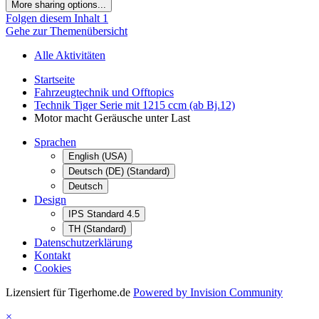
More sharing options...
Folgen diesem Inhalt
1
Gehe zur Themenübersicht
Alle Aktivitäten
Startseite
Fahrzeugtechnik und Offtopics
Technik Tiger Serie mit 1215 ccm (ab Bj.12)
Motor macht Geräusche unter Last
Sprachen
English (USA)
Deutsch (DE) (Standard)
Deutsch
Design
IPS Standard 4.5
TH (Standard)
Datenschutzerklärung
Kontakt
Cookies
Lizensiert für Tigerhome.de
Powered by Invision Community
×