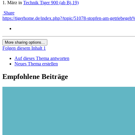
1. März
in
Technik Tiger 900 (ab Bj.19)
Share
https://tigerhome.de/index.php?/topic/51078-stopfen-am-getriebeg
More sharing options...
Folgen diesem Inhalt
1
Auf dieses Thema antworten
Neues Thema erstellen
Empfohlene Beiträge