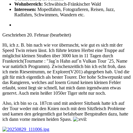
Wohnbereich:
Schwäbisch-Fränkischer Wald
Interessen:
Mopedfahrn, Fotografieren, Reisen, Jazz,
Radfahrn, Schwimmen, Wandern etc.
Geschrieben
20. Februar
(bearbeitet)
Hi, ich z. B. bin nach wie vor überrascht, wie gut es sich mit der
Speed Twin reisen lässt. Ich führte letzten Herbst eine Truppe auf
möglichst kleinen Straßen über 3000 km in 11 Tagen durch
Frankreich(Tourname : "Jag´n Hahn auf´n Vulkan Tour ´25, Name
war natürlich Programm). Zwischenzeitlich bin ich echt froh, dass
ich mein Riesentrumm, ne Explorer(V201) abgegeben hab. Und die
gilt für mich eigentlich als bester Tourer. Der hohe Schwerpunkt und
das Rangieren, welches auf losem Grund keinen kleinen Fehler
erlaubt, sonst liegt sie schnell, hat mich dann irgendwann etwas
genervt. Auch mein heißer 1050er Tiger steht nur noch.
Also, ich bin so ca. 187cm und mit anderer Sitzbank hatte ich auf
der Tour weder mit den Knien noch mit dem Sitzfleisch Probleme
und kamen den gelegentlich gut befahrbare Bergstraßen dazu, hatte
ich dann vorne meinen heiden Spass.