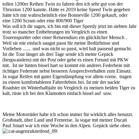
tollen 1200er Reihen Twin zu fahren den ich sehr gut von der
Thruxton 1200 kannte. Hätte es 2019 keine Speed Twin gegeben
hätte ich mir wahrscheinlich eine Bonneville 1200 gekauft, oder
eine 1200 Scram oder eine 800/900 Tiger
Was soll ich dir sagen, ich bin mit dieser Speedy jetzt im siebten Jahr
trotz so mancher Entbehrungen im Vergleich zu einen
Tourensportler oder einer Reiseenduro ein glücklicher Mensch .
Weil sie mir einfach saugut passt für meine Bedürfnisse und
Vorlieben ....... und was nicht so passt, wird halt passend gemacht.
Ist die Tour länger als drei Tage sende ich meine Gepäck
(bergwandern) mit der Post oder gebe es einen Freund mit PKW
mit. Ist sie hinten bissel hart so kommt ein anderes Federbein mit
richtiger Federrate nebst besseren Ansprechverhalten zum Einsatz.
Ja sogar Reifen mit guter Eigendämpfung vor allem vorne, tragen
zu einem komfortableren Fahrerlebnis bei. Ist mir der nackte
Roadster im Winterhalbjahr im Vergleich zu meinen beiden Tiger zu
kalt, rüste ich bei den Klamotten einfach bissel auf usw.
Meine Motorräder habe ich schon immer für wirklich alles benutzt.
Großstadt, über Land und Fernreise. Ja sogar mit meiner Ducati
Paul Smart war ich eine Woche in den Alpen. Gepäck siehe oben.