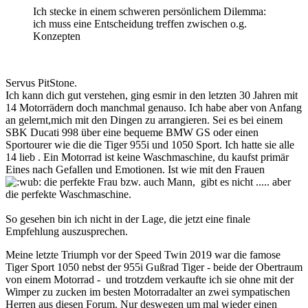
Ich stecke in einem schweren persönlichem Dilemma:
ich muss eine Entscheidung treffen zwischen o.g.
Konzepten
Servus PitStone.
Ich kann dich gut verstehen, ging esmir in den letzten 30 Jahren mit
14 Motorrädern doch manchmal genauso. Ich habe aber von Anfang
an gelernt,mich mit den Dingen zu arrangieren. Sei es bei einem
SBK Ducati 998 über eine bequeme BMW GS oder einen
Sportourer wie die die Tiger 955i und 1050 Sport. Ich hatte sie alle
14 lieb . Ein Motorrad ist keine Waschmaschine, du kaufst primär
Eines nach Gefallen und Emotionen. Ist wie mit den Frauen
die perfekte Frau bzw. auch Mann, gibt es nicht ..... aber
die perfekte Waschmaschine.
So gesehen bin ich nicht in der Lage, die jetzt eine finale
Empfehlung auszusprechen.
Meine letzte Triumph vor der Speed Twin 2019 war die famose
Tiger Sport 1050 nebst der 955i Gußrad Tiger - beide der Obertraum
von einem Motorrad - und trotzdem verkaufte ich sie ohne mit der
Wimper zu zucken im besten Motorradalter an zwei sympatischen
Herren aus diesen Forum. Nur deswegen um mal wieder einen