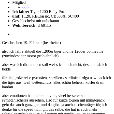
Mitglied
885
Ich fahre:
Tiger 1200 Rally Pro
und:
T120, REClassic, CB500X, SC400
Geschlecht:
Ist mir unbekannt.
Wohnbereich:
d-69115
Geschrieben
19. Februar
(bearbeitet)
also ich fahre aktuell die 1200er tiger und ne 1200er bonneville
(zumindest der motor grob ähnlich)
aber was ich dir da raten soll weiss ich auch nicht, deshab hab ich
beide
für die große reise pyrenäen, / sizilien / sardinien, rdga usw pack ich
die tiger aus, weil wetterschutz, alles schön beheizt, koffer dran,
kardan.
aber emotionen hat die bonneville, vieel besserer sound,
symptahischeres aussehen, also für kurze touren mit minigepäck
geht das auch ganz gut, und da gibts ja auch taschenträger für, ich
denke für die speed twin gilt das selbe, die hat ja auch mehr
schräglagenfreiheit was auf touren mit gepäck etwas entspannter