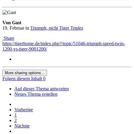
Von Gast
19. Februar
in
Triumph, nicht Tiger Triples
Share
https://tigerhome.de/index.php?/topic/51046-triumph-speed-twin-
1200-vs-tiger-9001200/
More sharing options...
Folgen diesem Inhalt
0
Auf dieses Thema antworten
Neues Thema erstellen
Vorherige
1
2
Nächste