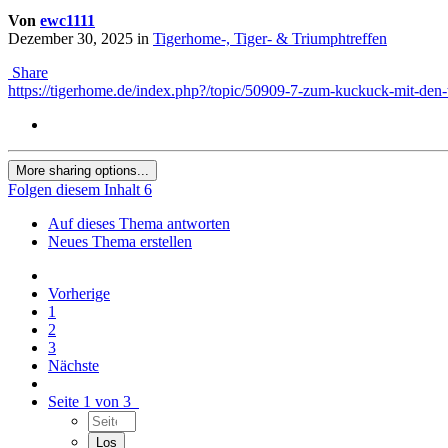
Von
ewc1111
Dezember 30, 2025
in
Tigerhome-, Tiger- & Triumphtreffen
Share
https://tigerhome.de/index.php?/topic/50909-7-zum-kuckuck-mit-de
More sharing options...
Folgen diesem Inhalt
6
Auf dieses Thema antworten
Neues Thema erstellen
Vorherige
1
2
3
Nächste
Seite 1 von 3