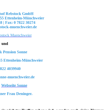
thof Rebstock GmbH
7955 Ettenheim-Münchweier
38 | Fax: 0 7822 30274
ebstock-muenchweier.de
bstock Muenchweier
und
& Pension Sonne
955 Ettenheim-Münchweier
7822 4039940
sonne-muenchweier.de
:
Webseite Sonne
ner Frau Deninger.