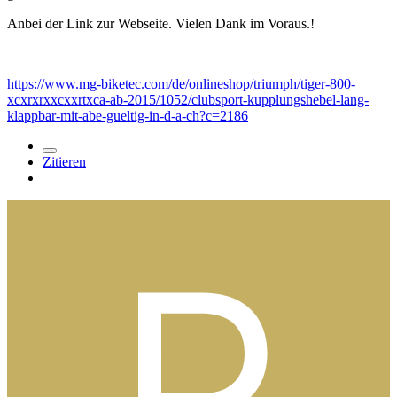
Anbei der Link zur Webseite. Vielen Dank im Voraus.!
https://www.mg-biketec.com/de/onlineshop/triumph/tiger-800-
xcxrxrxxcxxrtxca-ab-2015/1052/clubsport-kupplungshebel-lang-
klappbar-mit-abe-gueltig-in-d-a-ch?c=2186
Zitieren