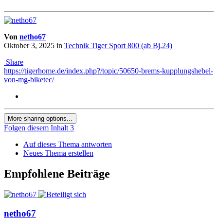
Von
netho67
Oktober 3, 2025
in
Technik Tiger Sport 800 (ab Bj.24)
Share
https://tigerhome.de/index.php?/topic/50650-brems-kupplungshebel-
von-mg-biketec/
More sharing options...
Folgen diesem Inhalt
3
Auf dieses Thema antworten
Neues Thema erstellen
Empfohlene Beiträge
netho67