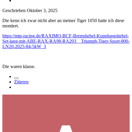
Geschrieben
Oktober 3, 2025
Die kenn ich zwar nicht aber an meiner Tiger 1050 hatte ich diese
montiert.
https://mtp-racing.de/RAXIMO-BCF-Bremshebel-Kupplungshebel-
Set-lang-mit-ABE-RAX-RA98-RA203__Triumph-Tiger-Sport-800-
LN20-2025-84-5kW_3
Die waren klasse.
Zitieren