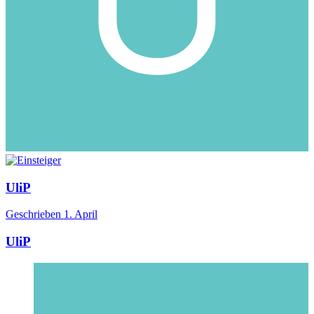
UliP
Geschrieben
1. April
UliP