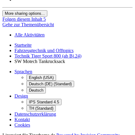
More sharing options...
Folgen diesem Inhalt
5
Gehe zur Themenübersicht
Alle Aktivitäten
Startseite
Fahrzeugtechnik und Offtopics
Technik Tiger Sport 800 (ab Bj.24)
SW Motech Tankrucksack
Sprachen
English (USA)
Deutsch (DE) (Standard)
Deutsch
Design
IPS Standard 4.5
TH (Standard)
Datenschutzerklärung
Kontakt
Cookies