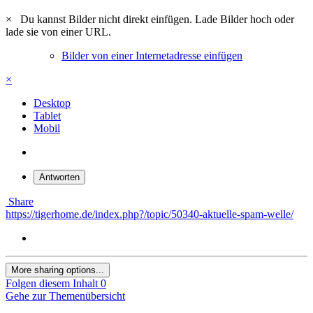
×
Du kannst Bilder nicht direkt einfügen. Lade Bilder hoch oder
lade sie von einer URL.
Bilder von einer Internetadresse einfügen
×
Desktop
Tablet
Mobil
Antworten
Share
https://tigerhome.de/index.php?/topic/50340-aktuelle-spam-welle/
More sharing options...
Folgen diesem Inhalt
0
Gehe zur Themenübersicht