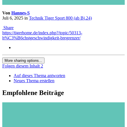
Von
Hannes-S
Juli 6, 2025
in
Technik Tiger Sport 800 (ab Bj.24)
Share
https://tigerhome.de/index.php?/topic/50313-
h%C3%B6chstgeschwindigkeit-bregrenzer/
More sharing options...
Folgen diesem Inhalt
2
Auf dieses Thema antworten
Neues Thema erstellen
Empfohlene Beiträge