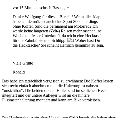
vor 15 Minuten schrieb Basstiger:
Danke Wolfgang für diesen Bericht! Wenn alles klappt,
habe ich demnächst auch eine Sport 800, allerdings
ohne Koffer. Sind die permanent am Motorrad? Ich
werde keine längeren (Zelt-) Reisen mehr machen, ne
Woche mit fester Unterkunft, da reicht eine Hecktasche
für die Zahnbürste und Schlüppi
Woher hast Du
die Hecktasche? Sie scheint ziemlich geräumig zu sein.
Viele Grüße
Ronald
Das habe ich tatsächlich vergessen zu erwähnen: Die Koffer lassen
sich recht einfach abnehmen und die Halterung ist nahezu
"unsichtbar". Die beiden oberen Halter sind im seitlichen Heck
integriert und der untere Aufleger wird an die hintere
Fussrastenhalterung montiert und kann am Bike verbleiben.
Die Hecktasche ist ein altes Modell von SW Motech, die haben aber