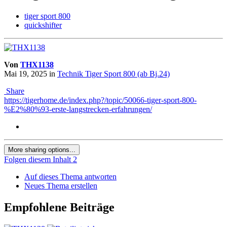
tiger sport 800
quickshifter
Von
THX1138
Mai 19, 2025
in
Technik Tiger Sport 800 (ab Bj.24)
Share
https://tigerhome.de/index.php?/topic/50066-tiger-sport-800-
%E2%80%93-erste-langstrecken-erfahrungen/
More sharing options...
Folgen diesem Inhalt
2
Auf dieses Thema antworten
Neues Thema erstellen
Empfohlene Beiträge