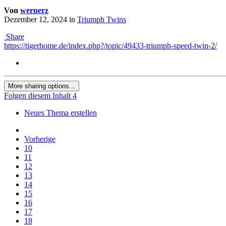
Von
wernerz
Dezember 12, 2024
in
Triumph Twins
Share
https://tigerhome.de/index.php?/topic/49433-triumph-speed-twin-2/
More sharing options...
Folgen diesem Inhalt
4
Neues Thema erstellen
Vorherige
10
11
12
13
14
15
16
17
18