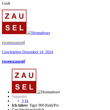
Gruß
rosenzausel
Geschrieben
Dezember 14, 2024
rosenzausel
Supporter
3,1k
Ich fahre:
Tiger 900 RallyPro
Geschlecht:
männlich