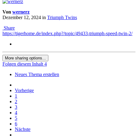
Von
wernerz
Dezember 12, 2024
in
Triumph Twins
Share
https://tigerhome.de/index.php?/topic/49433-triumph-speed-twin-2/
More sharing options...
Folgen diesem Inhalt
4
Neues Thema erstellen
Vorherige
1
2
3
4
5
6
Nächste