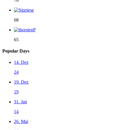
76
68
65
Popular Days
14. Dez
24
19. Dez
19
31. Jan
14
26. Mai