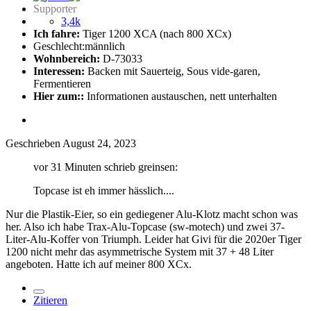
Supporter
3,4k
Ich fahre:
Tiger 1200 XCA (nach 800 XCx)
Geschlecht:
männlich
Wohnbereich:
D-73033
Interessen:
Backen mit Sauerteig, Sous vide-garen,
Fermentieren
Hier zum::
Informationen austauschen, nett unterhalten
Geschrieben
August 24, 2023
vor 31 Minuten schrieb greinsen:
Topcase ist eh immer hässlich....
Nur die Plastik-Eier, so ein gediegener Alu-Klotz macht schon was
her. Also ich habe Trax-Alu-Topcase (sw-motech) und zwei 37-
Liter-Alu-Koffer von Triumph. Leider hat Givi für die 2020er Tiger
1200 nicht mehr das asymmetrische System mit 37 + 48 Liter
angeboten. Hatte ich auf meiner 800 XCx.
Zitieren