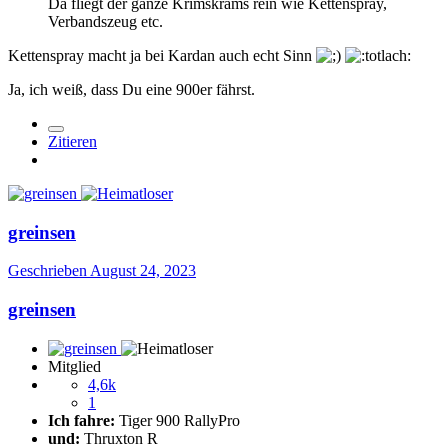
Da fliegt der ganze Krimskrams rein wie Kettenspray,
Verbandszeug etc.
Kettenspray macht ja bei Kardan auch echt Sinn
Ja, ich weiß, dass Du eine 900er fährst.
Zitieren
greinsen
Geschrieben
August 24, 2023
greinsen
Mitglied
4,6k
1
Ich fahre:
Tiger 900 RallyPro
und:
Thruxton R