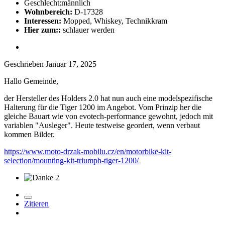
Geschlecht:
männlich
Wohnbereich:
D-17328
Interessen:
Mopped, Whiskey, Technikkram
Hier zum::
schlauer werden
Geschrieben
Januar 17, 2025
Hallo Gemeinde,
der Hersteller des Holders 2.0 hat nun auch eine modelspezifische
Halterung für die Tiger 1200 im Angebot. Vom Prinzip her die
gleiche Bauart wie von evotech-performance gewohnt, jedoch mit
variablen "Ausleger". Heute testweise geordert, wenn verbaut
kommen Bilder.
https://www.moto-drzak-mobilu.cz/en/motorbike-kit-
selection/mounting-kit-triumph-tiger-1200/
2
Zitieren