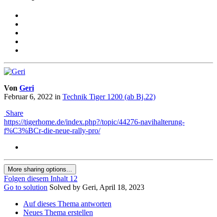
Von
Geri
Februar 6, 2022
in
Technik Tiger 1200 (ab Bj.22)
Share
https://tigerhome.de/index.php?/topic/44276-navihalterung-
f%C3%BCr-die-neue-rally-pro/
More sharing options...
Folgen diesem Inhalt
12
Go to solution
Solved by Geri,
April 18, 2023
Auf dieses Thema antworten
Neues Thema erstellen