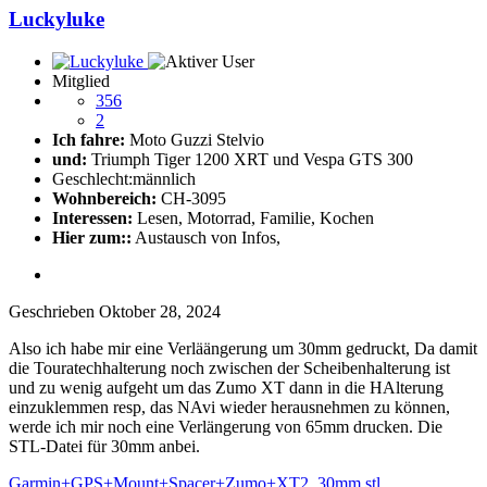
Luckyluke
Mitglied
356
2
Ich fahre:
Moto Guzzi Stelvio
und:
Triumph Tiger 1200 XRT und Vespa GTS 300
Geschlecht:
männlich
Wohnbereich:
CH-3095
Interessen:
Lesen, Motorrad, Familie, Kochen
Hier zum::
Austausch von Infos,
Geschrieben
Oktober 28, 2024
Also ich habe mir eine Verläängerung um 30mm gedruckt, Da damit
die Touratechhalterung noch zwischen der Scheibenhalterung ist
und zu wenig aufgeht um das Zumo XT dann in die HAlterung
einzuklemmen resp, das NAvi wieder herausnehmen zu können,
werde ich mir noch eine Verlängerung von 65mm drucken. Die
STL-Datei für 30mm anbei.
Garmin+GPS+Mount+Spacer+Zumo+XT2_30mm.stl