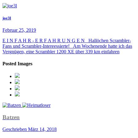
joe3l
Februar 25, 2019
E I N F A H R - E R F A H R U N G E N Hallöchen Scrambler-
Fans und Scrambler-Intereessierte! Am Wochenende hatte ich das
Vergnügen, eine Scrambler 1200 XE über 339 km einfahren
Posted Images
Batzen
Geschrieben
März 14, 2018