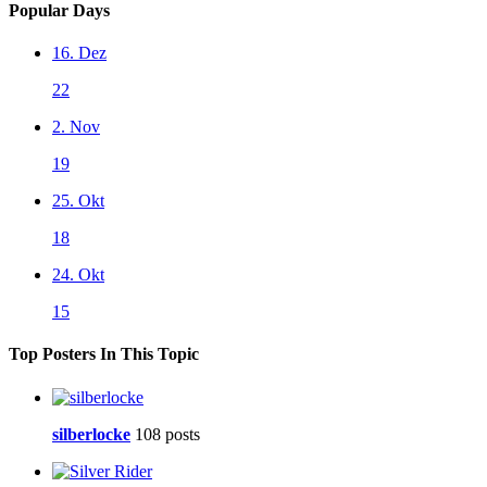
Popular Days
16. Dez
22
2. Nov
19
25. Okt
18
24. Okt
15
Top Posters In This Topic
silberlocke
108 posts