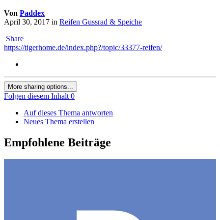
Von
Paddex
April 30, 2017
in
Reifen Gussrad & Speiche
Share
https://tigerhome.de/index.php?/topic/33377-reifen/
More sharing options...
Folgen diesem Inhalt
0
Auf dieses Thema antworten
Neues Thema erstellen
Empfohlene Beiträge