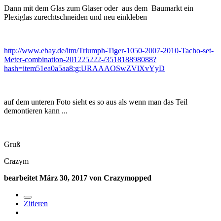
Dann mit dem Glas zum Glaser oder aus dem Baumarkt ein
Plexiglas zurechtschneiden und neu einkleben
http://www.ebay.de/itm/Triumph-Tiger-1050-2007-2010-Tacho-set-
Meter-combination-201225222-/351818898088?
hash=item51ea0a5aa8:g:URAAAOSwZVlXvYyD
auf dem unteren Foto sieht es so aus als wenn man das Teil
demontieren kann ...
Gruß
Crazym
bearbeitet
März 30, 2017
von Crazymopped
Zitieren