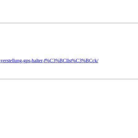
rio-verstellung-gps-halter-f%C3%BCllst%C3%BCck/