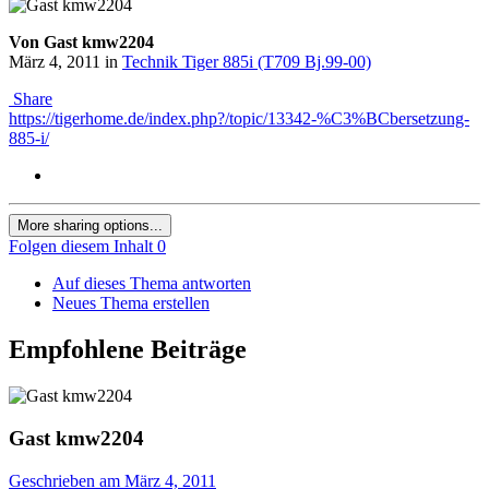
Von Gast kmw2204
März 4, 2011
in
Technik Tiger 885i (T709 Bj.99-00)
Share
https://tigerhome.de/index.php?/topic/13342-%C3%BCbersetzung-
885-i/
More sharing options...
Folgen diesem Inhalt
0
Auf dieses Thema antworten
Neues Thema erstellen
Empfohlene Beiträge
Gast kmw2204
Geschrieben am
März 4, 2011