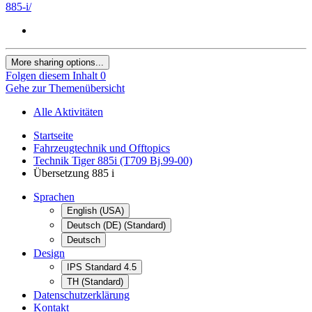
885-i/
More sharing options...
Folgen diesem Inhalt
0
Gehe zur Themenübersicht
Alle Aktivitäten
Startseite
Fahrzeugtechnik und Offtopics
Technik Tiger 885i (T709 Bj.99-00)
Übersetzung 885 i
Sprachen
English (USA)
Deutsch (DE) (Standard)
Deutsch
Design
IPS Standard 4.5
TH (Standard)
Datenschutzerklärung
Kontakt