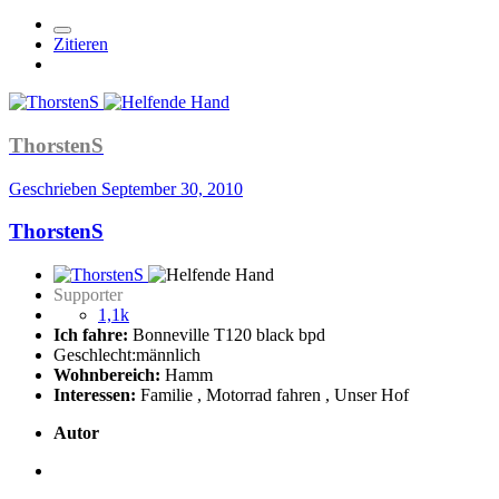
Zitieren
ThorstenS
Geschrieben
September 30, 2010
ThorstenS
Supporter
1,1k
Ich fahre:
Bonneville T120 black bpd
Geschlecht:
männlich
Wohnbereich:
Hamm
Interessen:
Familie , Motorrad fahren , Unser Hof
Autor