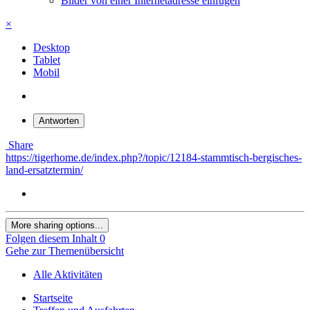
Bilder von einer Internetadresse einfügen
×
Desktop
Tablet
Mobil
Antworten
Share
https://tigerhome.de/index.php?/topic/12184-stammtisch-bergisches-
land-ersatztermin/
More sharing options...
Folgen diesem Inhalt
0
Gehe zur Themenübersicht
Alle Aktivitäten
Startseite