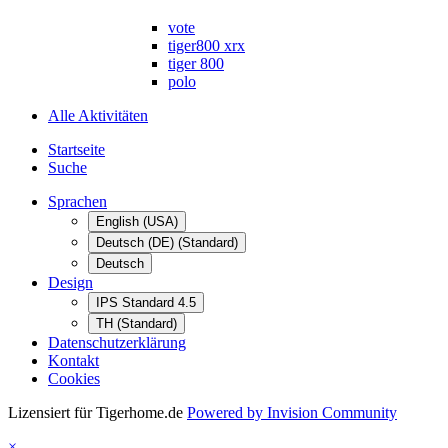
vote
tiger800 xrx
tiger 800
polo
Alle Aktivitäten
Startseite
Suche
Sprachen
English (USA)
Deutsch (DE) (Standard)
Deutsch
Design
IPS Standard 4.5
TH (Standard)
Datenschutzerklärung
Kontakt
Cookies
Lizensiert für Tigerhome.de
Powered by Invision Community
×