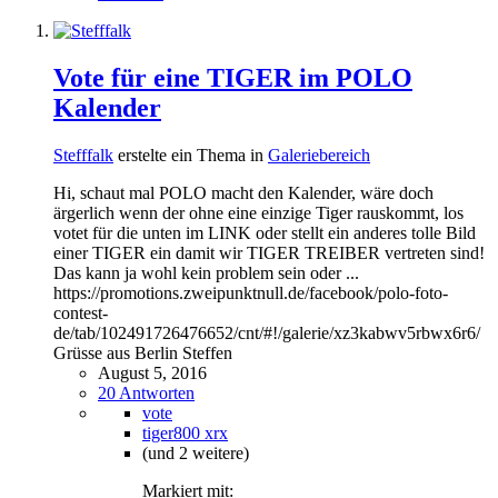
Vote für eine TIGER im POLO
Kalender
Stefffalk
erstelte ein Thema in
Galeriebereich
Hi, schaut mal POLO macht den Kalender, wäre doch
ärgerlich wenn der ohne eine einzige Tiger rauskommt, los
votet für die unten im LINK oder stellt ein anderes tolle Bild
einer TIGER ein damit wir TIGER TREIBER vertreten sind!
Das kann ja wohl kein problem sein oder ...
https://promotions.zweipunktnull.de/facebook/polo-foto-
contest-
de/tab/102491726476652/cnt/#!/galerie/xz3kabwv5rbwx6r6/
Grüsse aus Berlin Steffen
August 5, 2016
20 Antworten
vote
tiger800 xrx
(und 2 weitere)
Markiert mit: